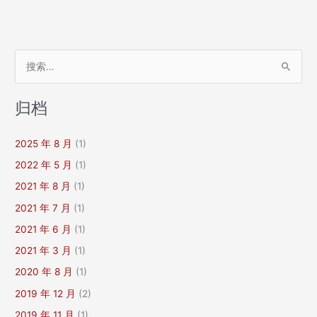
共
服
务
领
搜
域
索
英
：
文
归档
译
写
2025 年 8 月
(1)
规
范》
2022 年 5 月
(1)
第
2021 年 8 月
(1)
七
至
2021 年 7 月
(1)
第
2021 年 6 月
(1)
十
2021 年 3 月
(1)
部
分
2020 年 8 月
(1)
向
2019 年 12 月
(2)
公
2019 年 11 月
(1)
众