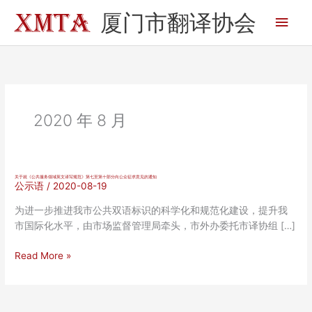
跳
厦门市翻译协会
主
至
内
菜
容
单
2020 年 8 月
关于就《公共服务领域英文译写规范》第七至第十部分向公众征求意见的通知
公示语
/
2020-08-19
为进一步推进我市公共双语标识的科学化和规范化建设，提升我
市国际化水平，由市场监督管理局牵头，市外办委托市译协组 […]
关
Read More »
于
就
《公