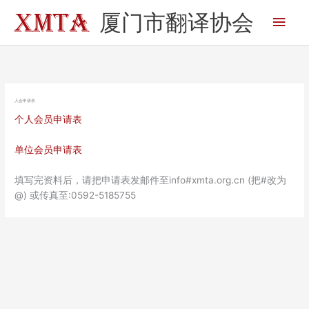
跳
厦门市翻译协会
主
至
内
菜
容
单
入会申请表
个人会员申请表
单位会员申请表
填写完资料后，请把申请表发邮件至info#xmta.org.cn (把#改为
@) 或传真至:0592-5185755