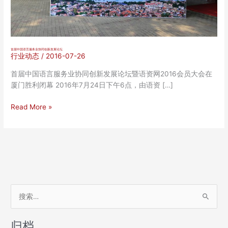
首届中国语言服务业协同创新发展论坛
行业动态
/
2016-07-26
首届中国语言服务业协同创新发展论坛暨语资网2016会员大会在
厦门胜利闭幕 2016年7月24日下午6点，由语资 […]
首
Read More »
届
中
国
语
言
服
务
搜
业
索
协
：
同
归档