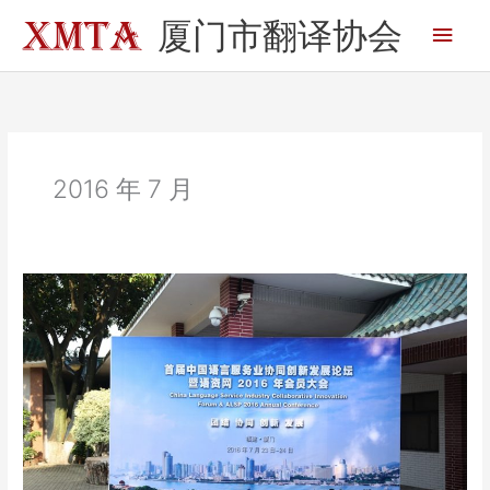
跳
厦门市翻译协会
主
至
内
菜
容
单
2016 年 7 月