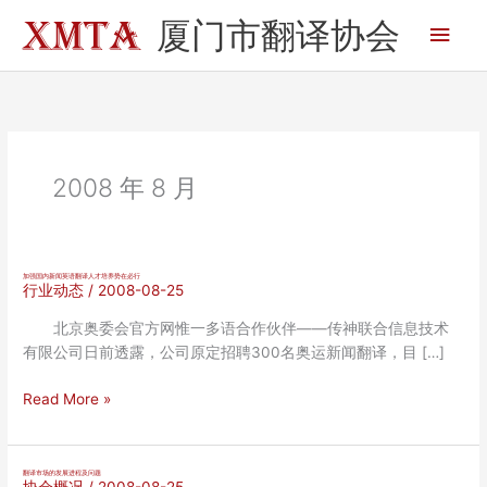
跳
厦门市翻译协会
主
至
内
菜
容
单
2008 年 8 月
加强国内新闻英语翻译人才培养势在必行
行业动态
/
2008-08-25
北京奥委会官方网惟一多语合作伙伴——传神联合信息技术
有限公司日前透露，公司原定招聘300名奥运新闻翻译，目 […]
加
Read More »
强
国
内
翻译市场的发展进程及问题