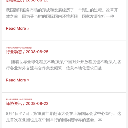
协会概况
/
2008-08-25
新
闻
我国翻译服务市场的形成和发展经历了一个渐进的过程。改革开
英
放之前，因为受当时的国际国内环境所限，国家发展实行一种
语
翻
翻
Read More »
译
译
人
市
才
场
中国四大城市翻译公司的调查报告
行业动态
/
2008-08-25
培
的
养
发
随着世界全球化程度不断加深,中国对外开放程度也不断深入,各
势
展
行各业对外交流与合作愈发频繁，信息本地化需求日益
在
进
必
程
中
Read More »
行
及
国
问
四
题
大
第18届世界翻译大会在沪圆满闭幕
译协资讯
/
2008-08-22
城
市
8月4日至7日，第18届世界翻译大会在上海国际会议中心举行。这
翻
是首次在亚洲也是在中国举行的国际翻译界的盛会。本
译