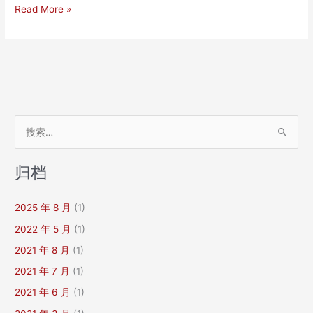
公
第
Read More »
司
18
的
届
调
世
查
界
报
翻
告
译
大
搜
会
索
在
：
沪
归档
圆
满
2025 年 8 月
(1)
闭
幕
2022 年 5 月
(1)
2021 年 8 月
(1)
2021 年 7 月
(1)
2021 年 6 月
(1)